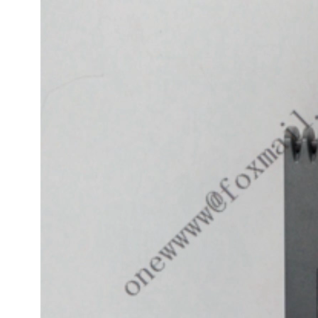
频
播
放
器