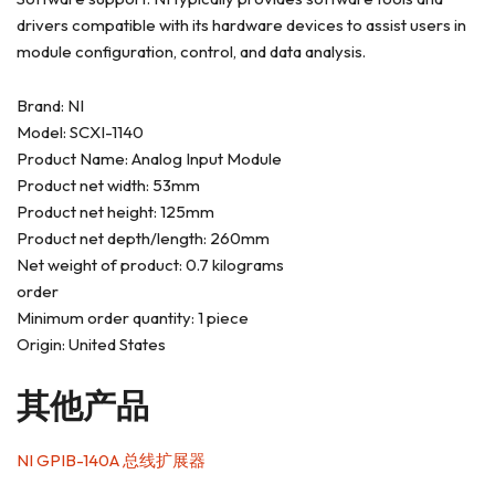
drivers compatible with its hardware devices to assist users in
module configuration, control, and data analysis.
Brand: NI
Model: SCXI-1140
Product Name: Analog Input Module
Product net width: 53mm
Product net height: 125mm
Product net depth/length: 260mm
Net weight of product: 0.7 kilograms
order
Minimum order quantity: 1 piece
Origin: United States
其他产品
NI GPIB-140A 总​线​扩展器