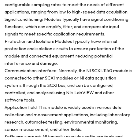
configurable sampling rates to meet the needs of different
applications, ranging from low to high-speed data acquisition.
Signal conditioning: Modules typically have signal conditioning
functions, which can amplify, filter, and compensate input
signals to meet specific application requirements.
Protection and Isolation: Modules typically have internal
protection and isolation circuits to ensure protection of the
module and connected equipment, reducing potential
interference and damage.
Communication interface: Normally, the NI SCXI-1140 module is
connected to other SCXI modules or NI data acquisition
systems through the SCXI bus, and can be configured,
controlled, and analyzed using NI’s LabVIEW and other
software tools.
Application field: This module is widely used in various data
collection and measurement applications, including laboratory
research, automated testing, environmental monitoring,
sensor measurement, and other fields.
Software support: NI typically provides software tools and