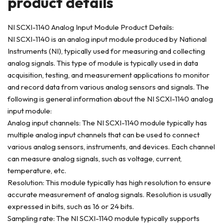
product deta
ils
NI SCXI-1140 Analog Input Module Product Details:
NI SCXI-1140 is an analog input module produced by National
Instruments (NI), typically used for measuring and collecting
analog signals. This type of module is typically used in data
acquisition, testing, and measurement applications to monitor
and record data from various analog sensors and signals. The
following is general information about the NI SCXI-1140 analog
input module:
Analog input channels: The NI SCXI-1140 module typically has
multiple analog input channels that can be used to connect
various analog sensors, instruments, and devices. Each channel
can measure analog signals, such as voltage, current,
temperature, etc.
Resolution: This module typically has high resolution to ensure
accurate measurement of analog signals. Resolution is usually
expressed in bits, such as 16 or 24 bits.
Sampling rate: The NI SCXI-1140 module typically supports