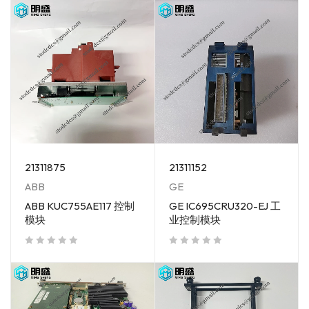
21311152
21311875
GE
ABB
GE IC695CRU320-EJ 工
ABB KUC755AE117 控制
业控制模块
模块
out of 5
out of 5