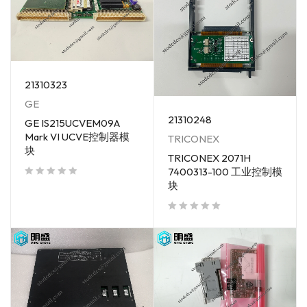
21310323
GE
21310248
GE IS215UCVEM09A
Mark VI UCVE控制器模
TRICONEX
块
TRICONEX 2071H
7400313-100 工业控制模
块
out of 5
out of 5