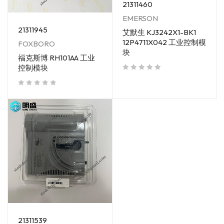
21311460
EMERSON
21311945
艾默生 KJ3242X1-BK1
12P4711X042 工业控制模
FOXBORO
块
福克斯博 RH101AA 工业
控制模块
out of 5
out of 5
21311539