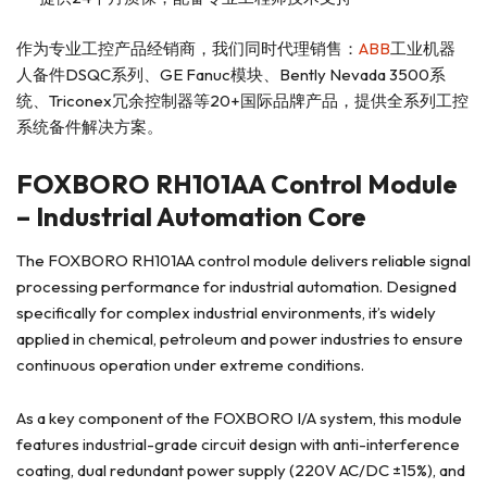
作为专业工控产品经销商，我们同时代理销售：
ABB
工业机器
人备件DSQC系列、GE Fanuc模块、Bently Nevada 3500系
统、Triconex冗余控制器等20+国际品牌产品，提供全系列工控
系统备件解决方案。
FOXBORO RH101AA Control Module
– Industrial Automation Core
The FOXBORO RH101AA control module delivers reliable signal
processing performance for industrial automation. Designed
specifically for complex industrial environments, it’s widely
applied in chemical, petroleum and power industries to ensure
continuous operation under extreme conditions.
As a key component of the FOXBORO I/A system, this module
features industrial-grade circuit design with anti-interference
coating, dual redundant power supply (220V AC/DC ±15%), and