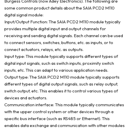
Burgess Controls (now Adey Electronics). The following are
some common product details about the SAIA PCD2 M110
digital signal module:
Input/Output Function: The SAIA PCD2 M110 module typically
provides multiple digital input and output channels for
receiving and sending digital signals. Each channel can be used
to connect sensors, switches, buttons, etc. as inputs, or to
connect actuators, relays, etc. as outputs.
Input type: This module typically supports different types of
digital input signals, such as switch inputs, proximity switch
inputs, etc. This can adapt to various application needs.
Output type: The SAIA PCD2 M110 module typically supports
different types of digital output signals, such as relay output,
switch output, etc. This enables it to control various types of
devices and actuators.
Communication interface: This module typically communicates
with the upper control system or other devices through a
specific bus interface (such as RS485 or Ethernet). This
enables data exchange and communication with other modules