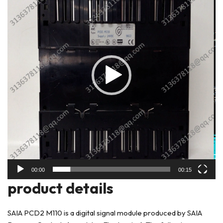
播
放
器
00:00
00:15
product details
SAIA PCD2 M110 is a digital signal module produced by SAIA