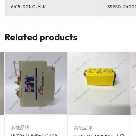
6415-001-C-H-K
SS950-2400
Related products
其他品牌
其他品牌
ULTRA SLIMPAK G408-