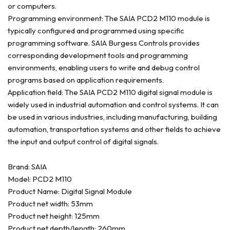
or computers.
Programming environment: The SAIA PCD2 M110 module is
typically configured and programmed using specific
programming software. SAIA Burgess Controls provides
corresponding development tools and programming
environments, enabling users to write and debug control
programs based on application requirements.
Application field: The SAIA PCD2 M110 digital signal module is
widely used in industrial automation and control systems. It can
be used in various industries, including manufacturing, building
automation, transportation systems and other fields to achieve
the input and output control of digital signals.
Brand: SAIA
Model: PCD2 M110
Product Name: Digital Signal Module
Product net width: 53mm
Product net height: 125mm
Product net depth/length: 260mm