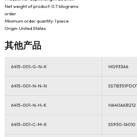
Net weight of product: 0.7 kilograms
order
Minimum order quantity: 1 piece
Origin: United States
其他产品
6415-001-G-N-K
HG933A6
6415-001-N-N-N
SS7B351PDO
6415-001-N-H-K
HA40A6B212
6415-001-C-M-K
SS950-16010