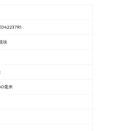
042237R1
模块
米
60毫米
斤