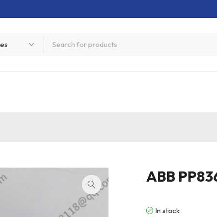
ABB PP8
In stock