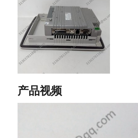
产品视频
视
频
播
放
器