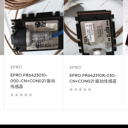
EPRO
EPRO
EPRO PR6423010-
EPRO PR642310R-030-
000-CN+CON021 振动
CN+CON021 振动传感器
传感器
out of 5
out of 5