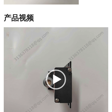
产品视频
视
频
播
放
器