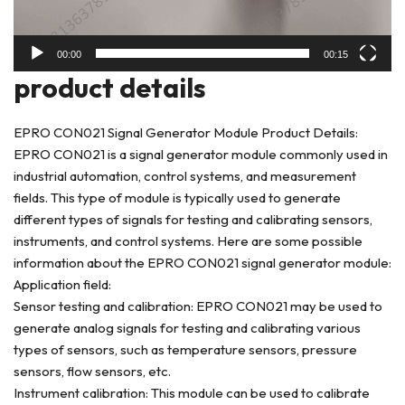
00:00
00:15
prod
uct details
EPRO CON021 Signal Generator Module Product Details:
EPRO CON021 is a signal generator module commonly used in
industrial automation, control systems, and measurement
fields. This type of module is typically used to generate
different types of signals for testing and calibrating sensors,
instruments, and control systems. Here are some possible
information about the EPRO CON021 signal generator module:
Application field:
Sensor testing and calibration: EPRO CON021 may be used to
generate analog signals for testing and calibrating various
types of sensors, such as temperature sensors, pressure
sensors, flow sensors, etc.
Instrument calibration: This module can be used to calibrate