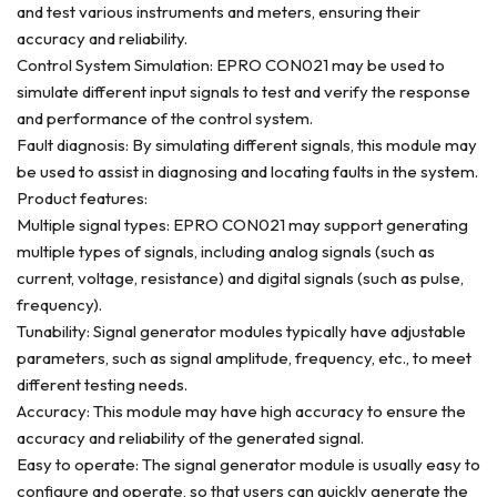
and test various instruments and meters, ensuring their
accuracy and reliability.
Control System Simulation: EPRO CON021 may be used to
simulate different input signals to test and verify the response
and performance of the control system.
Fault diagnosis: By simulating different signals, this module may
be used to assist in diagnosing and locating faults in the system.
Product features:
Multiple signal types: EPRO CON021 may support generating
multiple types of signals, including analog signals (such as
current, voltage, resistance) and digital signals (such as pulse,
frequency).
Tunability: Signal generator modules typically have adjustable
parameters, such as signal amplitude, frequency, etc., to meet
different testing needs.
Accuracy: This module may have high accuracy to ensure the
accuracy and reliability of the generated signal.
Easy to operate: The signal generator module is usually easy to
configure and operate, so that users can quickly generate the