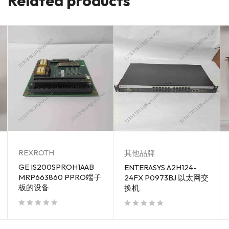
Related products
REXROTH
其他品牌
GE IS200SPROH1AAB
ENTERASYS A2H124-
MRP663860 PPRO端子
24FX P0973BJ 以太网交
板的设备
换机
out of 5
out of 5