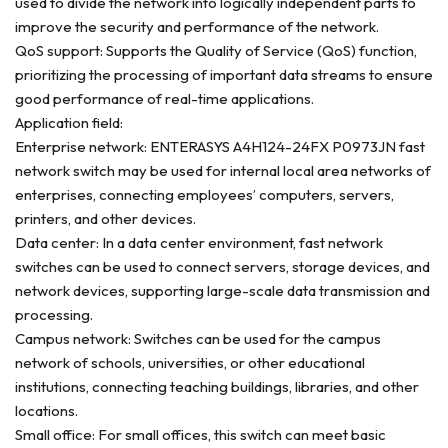
used to divide the network into logically independent parts to
improve the security and performance of the network.
QoS support: Supports the Quality of Service (QoS) function,
prioritizing the processing of important data streams to ensure
good performance of real-time applications.
Application field:
Enterprise network: ENTERASYS A4H124-24FX P0973JN fast
network switch may be used for internal local area networks of
enterprises, connecting employees’ computers, servers,
printers, and other devices.
Data center: In a data center environment, fast network
switches can be used to connect servers, storage devices, and
network devices, supporting large-scale data transmission and
processing.
Campus network: Switches can be used for the campus
network of schools, universities, or other educational
institutions, connecting teaching buildings, libraries, and other
locations.
Small office: For small offices, this switch can meet basic