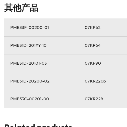
其他产品
PMB33F-00200-01
07KP62
PMB31D-201YY-10
07KP64
PMB31D-20101-03
07KP90
PMB31D-20200-02
07KR220b
PMB33C-00201-00
07KR228