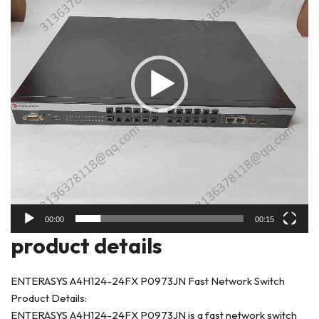
器
00:00
00:15
prod
uct details
ENTERASYS A4H124-24FX P0973JN Fast Network Switch
Product Details:
ENTERASYS A4H124-24FX P0973JN is a fast network switch