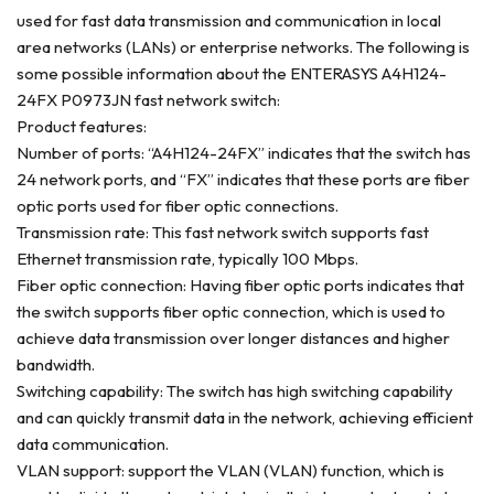
used for fast data transmission and communication in local
area networks (LANs) or enterprise networks. The following is
some possible information about the ENTERASYS A4H124-
24FX P0973JN fast network switch:
Product features:
Number of ports: “A4H124-24FX” indicates that the switch has
24 network ports, and “FX” indicates that these ports are fiber
optic ports used for fiber optic connections.
Transmission rate: This fast network switch supports fast
Ethernet transmission rate, typically 100 Mbps.
Fiber optic connection: Having fiber optic ports indicates that
the switch supports fiber optic connection, which is used to
achieve data transmission over longer distances and higher
bandwidth.
Switching capability: The switch has high switching capability
and can quickly transmit data in the network, achieving efficient
data communication.
VLAN support: support the VLAN (VLAN) function, which is