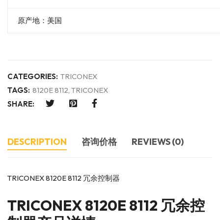
原产地：美国
CATEGORIES:
TRICONEX
TAGS:
8120E 8112
,
TRICONEX
SHARE:
DESCRIPTION
咨询价格
REVIEWS (0)
TRICONEX 8120E 8112 冗余控制器
TRICONEX
8120E 8112 冗余控