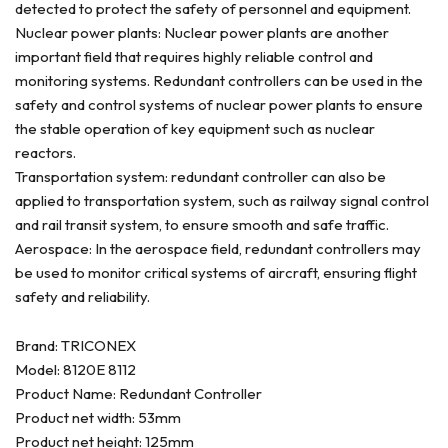
detected to protect the safety of personnel and equipment.
Nuclear power plants: Nuclear power plants are another
important field that requires highly reliable control and
monitoring systems. Redundant controllers can be used in the
safety and control systems of nuclear power plants to ensure
the stable operation of key equipment such as nuclear
reactors.
Transportation system: redundant controller can also be
applied to transportation system, such as railway signal control
and rail transit system, to ensure smooth and safe traffic.
Aerospace: In the aerospace field, redundant controllers may
be used to monitor critical systems of aircraft, ensuring flight
safety and reliability.
Brand: TRICONEX
Model: 8120E 8112
Product Name: Redundant Controller
Product net width: 53mm
Product net height: 125mm