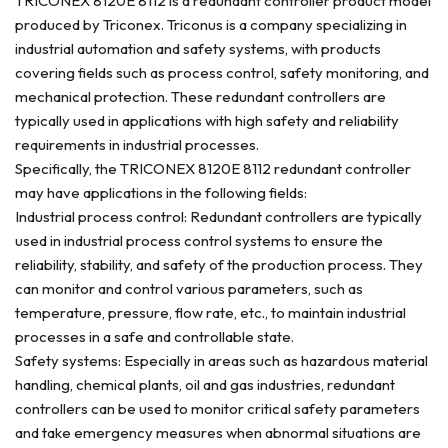
TRICONEX 8120E 8112 is a redundant controller product model
produced by Triconex. Triconus is a company specializing in
industrial automation and safety systems, with products
covering fields such as process control, safety monitoring, and
mechanical protection. These redundant controllers are
typically used in applications with high safety and reliability
requirements in industrial processes.
Specifically, the TRICONEX 8120E 8112 redundant controller
may have applications in the following fields:
Industrial process control: Redundant controllers are typically
used in industrial process control systems to ensure the
reliability, stability, and safety of the production process. They
can monitor and control various parameters, such as
temperature, pressure, flow rate, etc., to maintain industrial
processes in a safe and controllable state.
Safety systems: Especially in areas such as hazardous material
handling, chemical plants, oil and gas industries, redundant
controllers can be used to monitor critical safety parameters
and take emergency measures when abnormal situations are