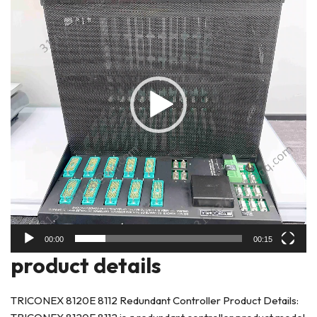
放
器
00:00
00:15
prod
uct details
TRICONEX 8120E 8112 Redundant Controller Product Details: