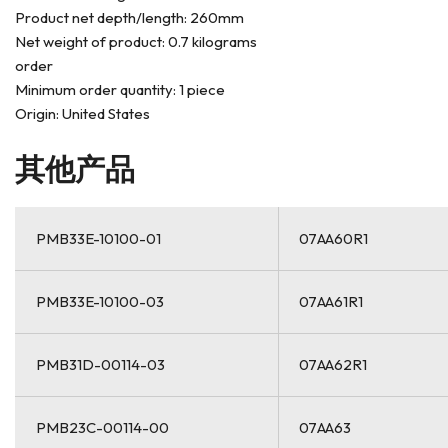
Product net depth/length: 260mm
Net weight of product: 0.7 kilograms
order
Minimum order quantity: 1 piece
Origin: United States
其他产品
PMB33E-10100-01
07AA60R1
PMB33E-10100-03
07AA61R1
PMB31D-00114-03
07AA62R1
PMB23C-00114-00
07AA63