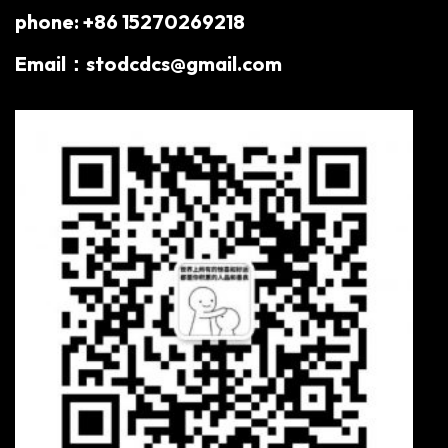
phone: +86 15270269218
Email：stodcdcs@gmail.com