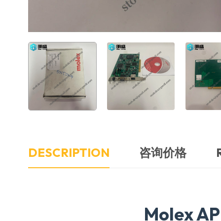
DESCRIPTION
咨询价格
Molex A