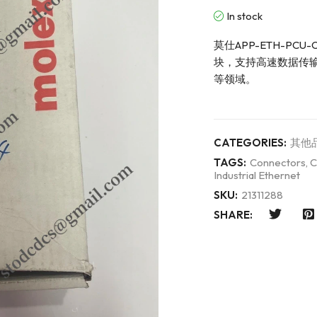
In stock
莫仕APP-ETH-PC
块，支持高速数据传
等领域。
CATEGORIES:
其他
TAGS:
Connectors
,
C
Industrial Ethernet
SKU:
21311288
SHARE: