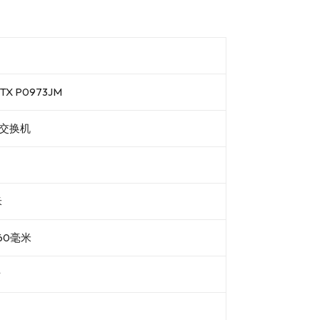
S
TX P0973JM
网交换机
米
60毫米
斤