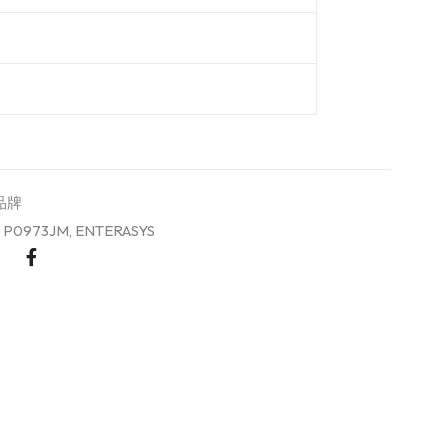
品牌
 P0973JM
,
ENTERASYS