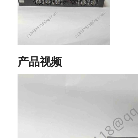
产品视频
视
频
播
放
器