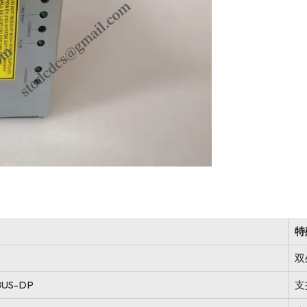
特
双
IBUS-DP
支