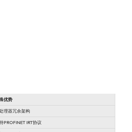
殊优势
处理器冗余架构
持PROFINET IRT协议