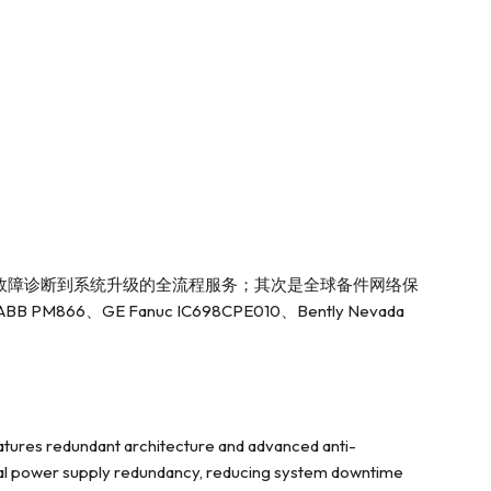
试、故障诊断到系统升级的全流程服务；其次是全球备件网络保
 Fanuc IC698CPE010、Bently Nevada
atures redundant architecture and advanced anti-
dual power supply redundancy, reducing system downtime