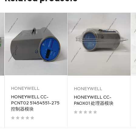
HONEYWELL
HONEYWELL
HONEYWELL CC-
HONEYWELL CC-
PCNT02 51454551-275
PAOX01 处理器模块
控制器模块
out of 5
out of 5