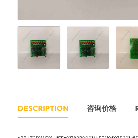
DESCRIPTION
咨询价格
ABB LTC391AE01 HIEE401782R0001 HIEE410507P201