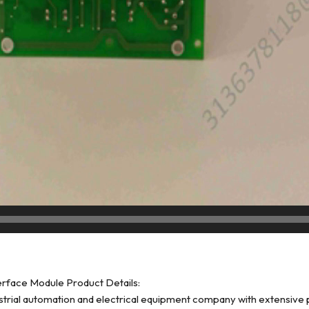
ace Module Product Details:
strial automation and electrical equipment company with extensive pr