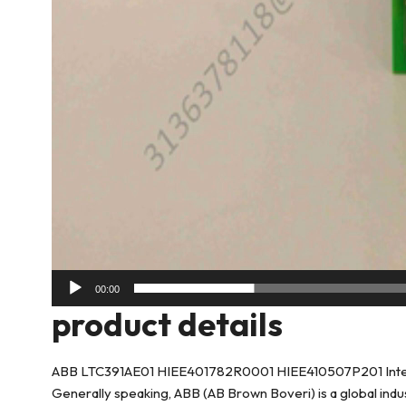
00:00
product deta
ils
ABB LTC391AE01 HIEE401782R0001 HIEE410507P201 Interf
Generally speaking, ABB (AB Brown Boveri) is a global indu