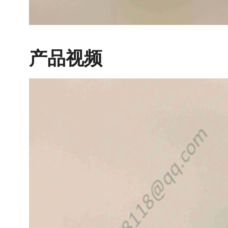
产品视频
视
频
播
放
器