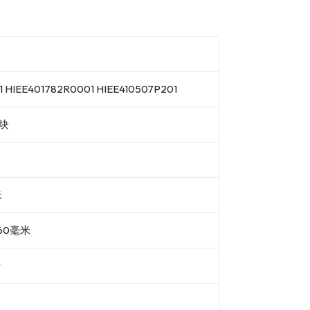
 HIEE401782R0001 HIEE410507P201
块
米
60毫米
斤