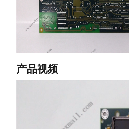
产品视频
视
频
播
放
器