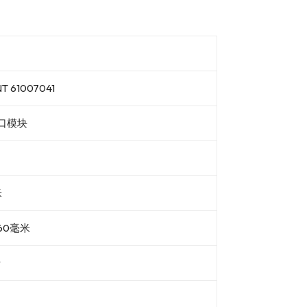
 61007041
口模块
米
60毫米
斤