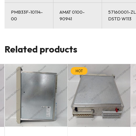
PMB33F-10114-
AMAT 0100-
57160001-ZL
00
90941
DSTD W113
Related products
HOT