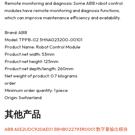
Remote monitoring and diagnosis: Some ABB robot control
modules have remote monitoring and diagnosis functions,
which can improve maintenance efficiency and availability.
Brand: ABB
Model: TPPB-02 3HNA023200-00101
Product Name: Robot Control Module
Product net width: 53mm
Product net height: 125mm
Product net depth/length: 260mm
Net weight of product: 0.7 kilograms
order
Minimum order quantity: 1 piece
Origin: Switzerland
其他产品
ABB ASE2UDC920AE01 3BHB022793R0001 数字量输出模块