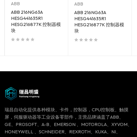
ABB
ABB
ABB 216NG63A
ABB 216NG63A
HESG441635R1
HESG441635R1
HESG216877K 控制器模
HESG216877K 控制器模
块
块
out of 5
out of 5
瑞昌自动化提供各种模块、卡件，控制器，CPU控制板、触摸
屏，伺服驱动器等工业设备零部件，主营品牌涵盖了ABB、
GE、PROSOFT、A-B、EMERSON 、MOTOROLA、XYVOM、
HONEYWELL 、SCHNEIDER、REXROTH、KUKA、NI、