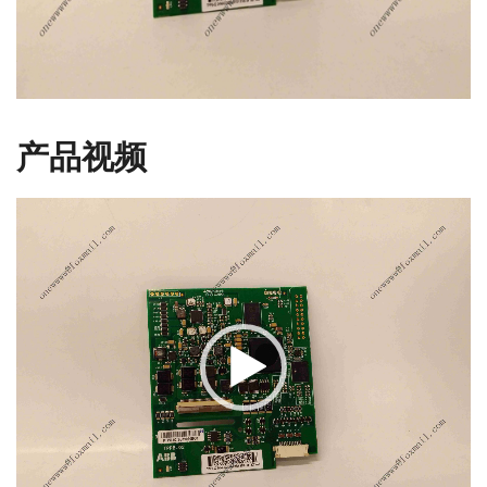
产品视频
视
频
播
放
器