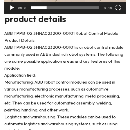
00:00
00:10
product deta
ils
ABB TPPB-02 3HNA023200-00101 Robot Control Module
Product Details:
ABB TPPB-02 3HNA023200-00101 is a robot control module
commonly used in ABB industrial robot systems. The following
are some possible application areas and key features of this
module:
Application field:
Manufacturing: ABB robot control modules can be used in
various manufacturing processes, such as automotive
manufacturing, electronic manufacturing, metal processing,
etc. They can be used for automated assembly, welding,
painting, handling, and other work.
Logistics and warehousing: These modules can be used to
automate logistics and warehousing systems, such as using