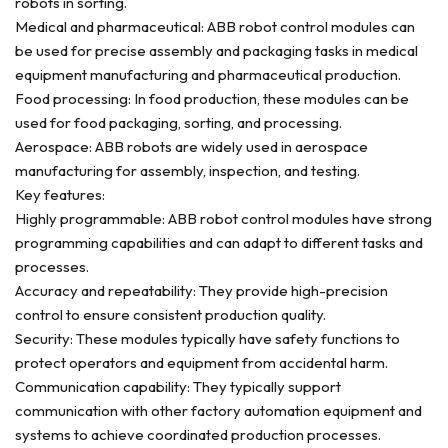
robots in sorting.
Medical and pharmaceutical: ABB robot control modules can
be used for precise assembly and packaging tasks in medical
equipment manufacturing and pharmaceutical production.
Food processing: In food production, these modules can be
used for food packaging, sorting, and processing.
Aerospace: ABB robots are widely used in aerospace
manufacturing for assembly, inspection, and testing.
Key features:
Highly programmable: ABB robot control modules have strong
programming capabilities and can adapt to different tasks and
processes.
Accuracy and repeatability: They provide high-precision
control to ensure consistent production quality.
Security: These modules typically have safety functions to
protect operators and equipment from accidental harm.
Communication capability: They typically support
communication with other factory automation equipment and
systems to achieve coordinated production processes.