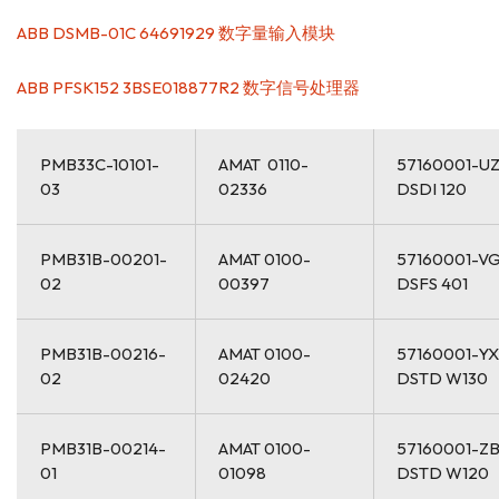
ABB DSMB-01C 64691929 数字量输入模块
ABB PFSK152 3BSE018877R2 数字信号处理器
PMB33C-10101-
AMAT 0110-
57160001-U
03
02336
DSDI 120
PMB31B-00201-
AMAT 0100-
57160001-V
02
00397
DSFS 401
PMB31B-00216-
AMAT 0100-
57160001-YX
02
02420
DSTD W130
PMB31B-00214-
AMAT 0100-
57160001-Z
01
01098
DSTD W120