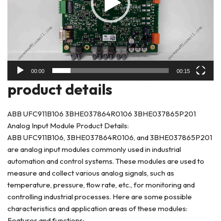
00:00
00:15
product deta
ils
ABB UFC911B106 3BHE037864R0106 3BHE037865P201
Analog Input Module Product Details:
ABB UFC911B106, 3BHE037864R0106, and 3BHE037865P201
are analog input modules commonly used in industrial
automation and control systems. These modules are used to
measure and collect various analog signals, such as
temperature, pressure, flow rate, etc., for monitoring and
controlling industrial processes. Here are some possible
characteristics and application areas of these modules:
Features and functions: