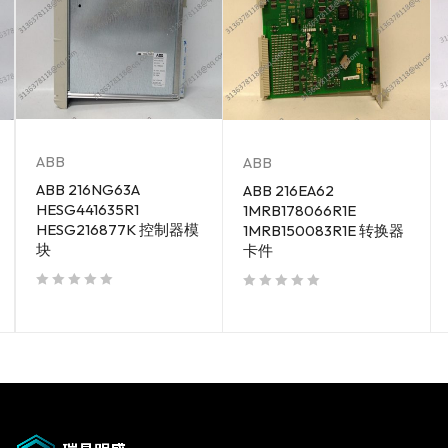
ABB
ABB
ABB 216NG63A
ABB 216EA62
HESG441635R1
1MRB178066R1E
HESG216877K 控制器模
1MRB150083R1E 转换器
块
卡件
out of 5
out of 5