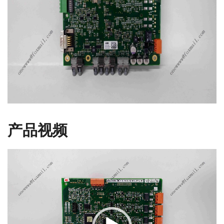
产品视频
视
频
播
放
器