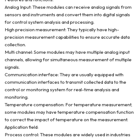
Analog Input: These modules can receive analog signals from
sensors and instruments and convert them into digital signals
for control system analysis and processing.
High precision measurement: They typically have high-
precision measurement capabilities to ensure accurate data
collection.
Multi channel: Some modules may have multiple analog input
channels, allowing for simultaneous measurement of multiple
signals.
Communication interface: They are usually equipped with
communication interfaces to transmit collected data to the
control or monitoring system for real-time analysis and
monitoring.
Temperature compensation: For temperature measurement,
some modules may have temperature compensation function
to correct the impact of temperature on the measurement.
Application field:
Process control: These modules are widely used in industries