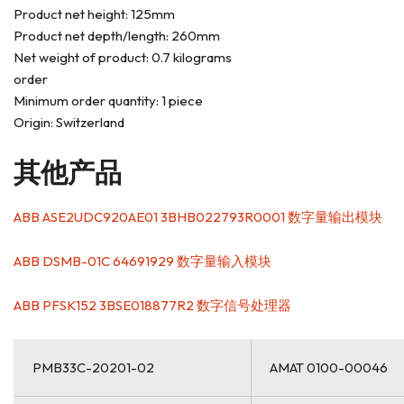
Product net height: 125mm
Product net depth/length: 260mm
Net weight of product: 0.7 kilograms
order
Minimum order quantity: 1 piece
Origin: Switzerland
其他产品
ABB ASE2UDC920AE01 3BHB022793R0001 数字量输出模块
ABB DSMB-01C 64691929 数字量输入模块
ABB PFSK152 3BSE018877R2 数字信号处理器
PMB33C-20201-02
AMAT 0100-00046