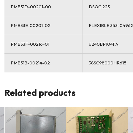
PMB31D-00201-00
DSQC 223
PMB33E-00201-02
FLEXIBLE 353-0496
PMB33F-00216-01
6240BP10411A
PMB31B-00214-02
38SC98000HR615
Related products