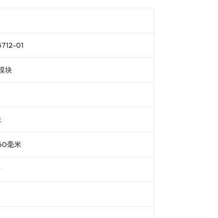
712-01
模块
米
60毫米
斤