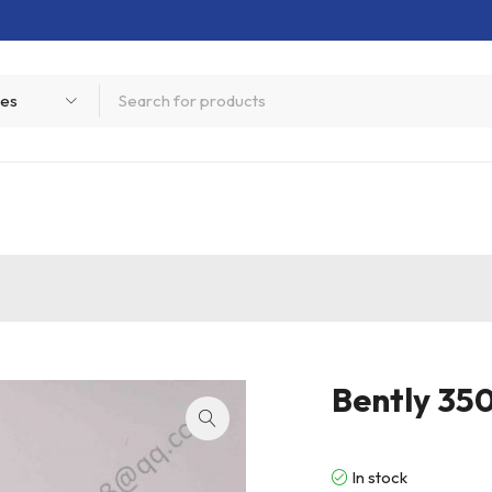
Bently 3
In stock