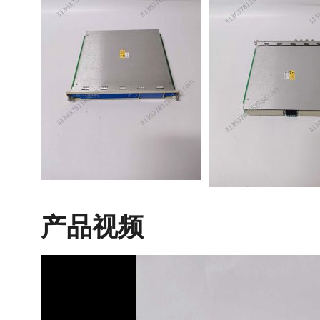
产品视频
视
频
播
放