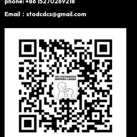
phone: +86 15270269218
Email：stodcdcs@gmail.com