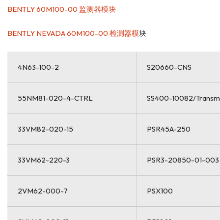
BENTLY 60M100-00 监测器模块
BENTLY NEVADA 60M100-00 检测器模
块
4N63-100-2
S20660-CNS
55NM81-020-4-CTRL
SS400-10082/Transmi
33VM82-020-15
PSR45A-250
33VM62-220-3
PSR3-20850-01-003
2VM62-000-7
PSX100