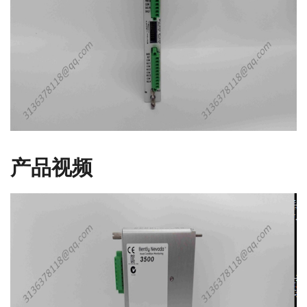
产品视频
视
频
播
放
器