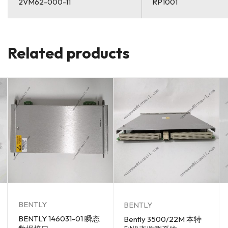
2VM62-000-11
RP1001
Related products
BENTLY
BENTLY
BENTLY 146031-01 瞬态
Bently 3500/22M 本特