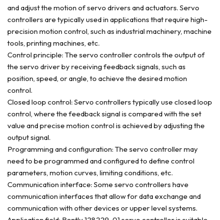
and adjust the motion of servo drivers and actuators. Servo
controllers are typically used in applications that require high-
precision motion control, such as industrial machinery, machine
tools, printing machines, etc.
Control principle: The servo controller controls the output of
the servo driver by receiving feedback signals, such as
position, speed, or angle, to achieve the desired motion
control.
Closed loop control: Servo controllers typically use closed loop
control, where the feedback signal is compared with the set
value and precise motion control is achieved by adjusting the
output signal.
Programming and configuration: The servo controller may
need to be programmed and configured to define control
parameters, motion curves, limiting conditions, etc.
Communication interface: Some servo controllers have
communication interfaces that allow for data exchange and
communication with other devices or upper level systems.
Application field: Bently 128229-01 servo controller is suitable