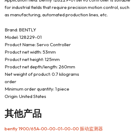
for industrial fields that require precision motion control, such
as manufacturing, automated production lines, etc.
Brand: BENTLY
Model: 128229-01
Product Name: Servo Controller
Product net width: 53mm
Product net height: 125mm
Product net depth/length: 260mm
Net weight of product: 0.7 kilograms
order
Minimum order quantity: 1 piece
Origin: United States
其他产品
bently 1900/65A-00-00-01-00-00 振动监测器