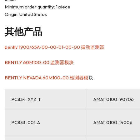
Minimum order quantity: 1 piece
Origin: United States
其他产品
bently 1900/65A-00-00-01-00-00 振动监测器
BENTLY 60M100-00 监测器模块
BENTLY NEVADA 60M100-00 检测器模
块
PC834-XYZ-T
AMAT 0100-90706
PC833-001-A
AMAT 0100-14006