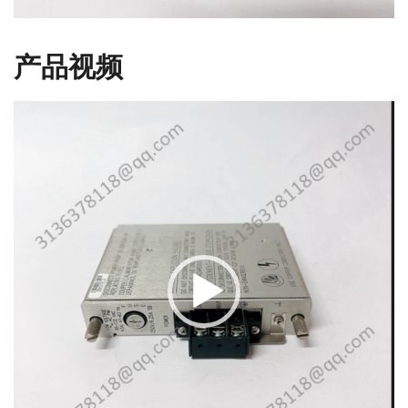
产品视频
视
频
播
放
器