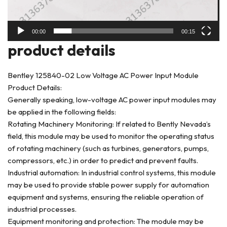
00:00
00:15
product deta
ils
Bentley 125840-02 Low Voltage AC Power Input Module
Product Details:
Generally speaking, low-voltage AC power input modules may
be applied in the following fields:
Rotating Machinery Monitoring: If related to Bently Nevada’s
field, this module may be used to monitor the operating status
of rotating machinery (such as turbines, generators, pumps,
compressors, etc.) in order to predict and prevent faults.
Industrial automation: In industrial control systems, this module
may be used to provide stable power supply for automation
equipment and systems, ensuring the reliable operation of
industrial processes.
Equipment monitoring and protection: The module may be