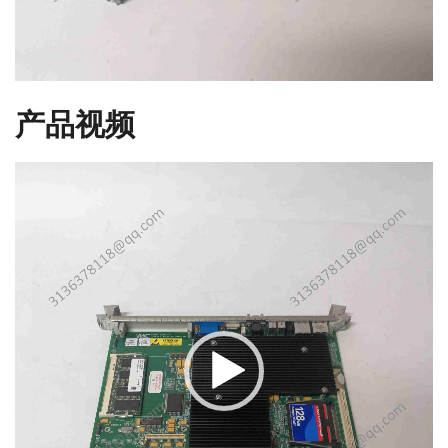
产品视频
视
频
播
放
器