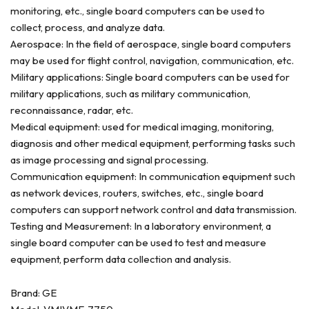
monitoring, etc., single board computers can be used to
collect, process, and analyze data.
Aerospace: In the field of aerospace, single board computers
may be used for flight control, navigation, communication, etc.
Military applications: Single board computers can be used for
military applications, such as military communication,
reconnaissance, radar, etc.
Medical equipment: used for medical imaging, monitoring,
diagnosis and other medical equipment, performing tasks such
as image processing and signal processing.
Communication equipment: In communication equipment such
as network devices, routers, switches, etc., single board
computers can support network control and data transmission.
Testing and Measurement: In a laboratory environment, a
single board computer can be used to test and measure
equipment, perform data collection and analysis.
Brand: GE