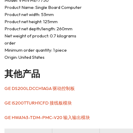
Model: VMIVME-7750
Product Name: Single Board Computer
Product net width: 53mm
Product net height: 125mm
Product net depth/length: 260mm
Net weight of product: 0.7 kilograms
order
Minimum order quantity: 1 piece
Origin: United States
其他产品
GE DS200LDCCH1AGA 驱动控制板
GE IS200TTURH1CFD 接线板模块
GE HWA143-TDM-PMC-V20 输入输出模块