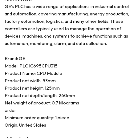
GE’s PLC has a wide range of applications in industrial control
and automation, covering manufacturing, energy production,
factory automation, logistics, and many other fields. These
controllers are typically used to manage the operation of
devices, machines, and systems to achieve functions such as
automation, monitoring, alarm, and data collection.
Brand: GE
Model: PLC IC695CPU315
Product Name: CPU Module
Product net width: 53mm
Product net height: 125mm
Product net depth/length: 260mm
Net weight of product: 0.7 kilograms
order
Minimum order quantity: 1 piece
Origin: United States