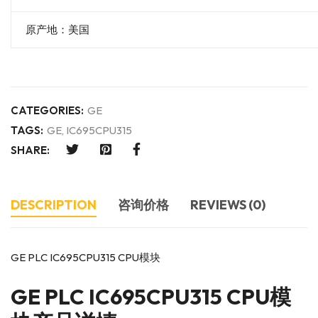
原产地：美国
CATEGORIES:
GE
TAGS:
GE
,
IC695CPU315
SHARE:
DESCRIPTION
咨询价格
REVIEWS (0)
GE PLC IC695CPU315 CPU模块
GE
PLC IC695CPU315 CPU模