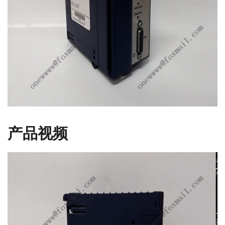
产品视频
视
频
播
放
器