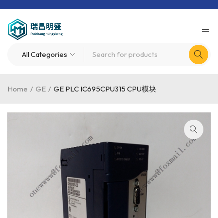
Home
/
GE
/
GE PLC IC695CPU315 CPU模块