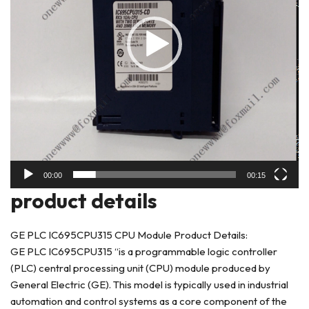
00:00
00:15
product deta
ils
GE PLC IC695CPU315 CPU Module Product Details:
GE PLC IC695CPU315 “is a programmable logic controller
(PLC) central processing unit (CPU) module produced by
General Electric (GE). This model is typically used in industrial
automation and control systems as a core component of the