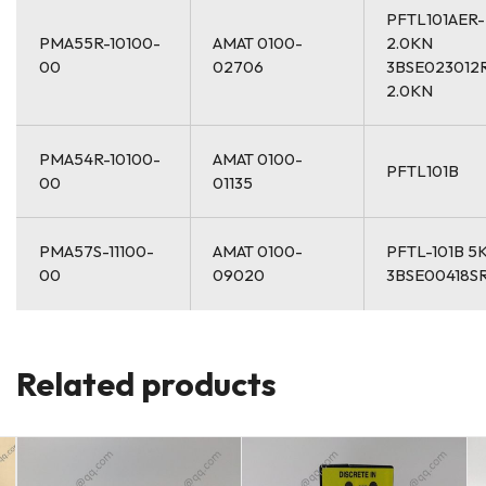
PFTL101AER-
PMA55R-10100-
AMAT 0100-
2.0KN
00
02706
3BSE023012
2.0KN
PMA54R-10100-
AMAT 0100-
PFTL101B
00
01135
PMA57S-11100-
AMAT 0100-
PFTL-101B 5
00
09020
3BSE00418SR
Related products