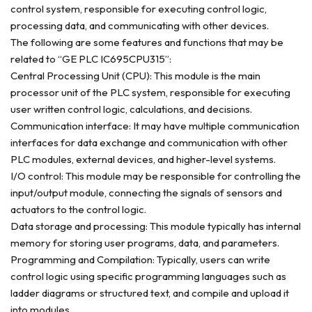
control system, responsible for executing control logic,
processing data, and communicating with other devices.
The following are some features and functions that may be
related to “GE PLC IC695CPU315”:
Central Processing Unit (CPU): This module is the main
processor unit of the PLC system, responsible for executing
user written control logic, calculations, and decisions.
Communication interface: It may have multiple communication
interfaces for data exchange and communication with other
PLC modules, external devices, and higher-level systems.
I/O control: This module may be responsible for controlling the
input/output module, connecting the signals of sensors and
actuators to the control logic.
Data storage and processing: This module typically has internal
memory for storing user programs, data, and parameters.
Programming and Compilation: Typically, users can write
control logic using specific programming languages such as
ladder diagrams or structured text, and compile and upload it
into modules.