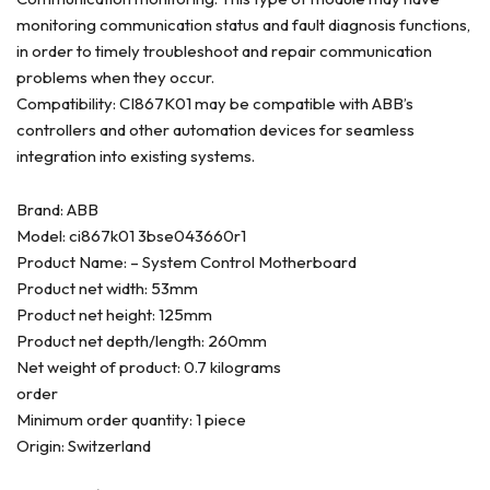
monitoring communication status and fault diagnosis functions,
in order to timely troubleshoot and repair communication
problems when they occur.
Compatibility: CI867K01 may be compatible with ABB’s
controllers and other automation devices for seamless
integration into existing systems.
Brand: ABB
Model: ci867k01 3bse043660r1
Product Name: – System Control Motherboard
Product net width: 53mm
Product net height: 125mm
Product net depth/length: 260mm
Net weight of product: 0.7 kilograms
order
Minimum order quantity: 1 piece
Origin: Switzerland