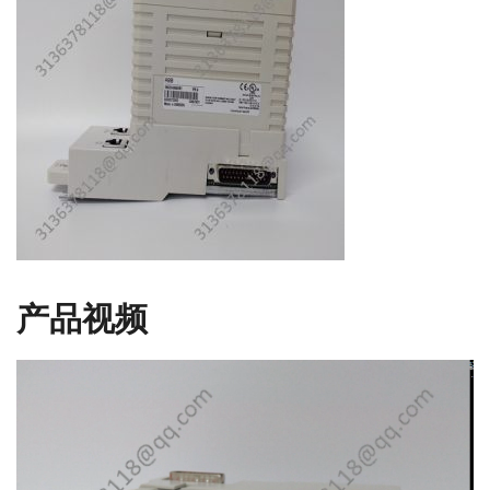
产品视频
视
频
播
放
器