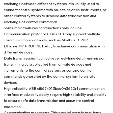
exchange between different systems. It is usually used to
connect control systems with on-site devices, instruments, or
other control systems to achieve data transmission and
exchange of control commands.
Some main features and functions may include:
Communication protocol: CI867K01 may support multiple
communication protocols, such as Modbus TCP/IP,
Ethernet/IP, PROFINET, etc., to achieve communication with
different devices.
Data transmission: It can achieve real-time data transmission,
transmitting data collected from on-site devices and
instruments to the control system, or sending control
commands generated by the control system to on-site
devices.
High reliability: ABB ci867k01 3bse043660r1 communication
interface modules typically require high reliability and stability
to ensure safe data transmission and accurate control
execution.
Communication monitoring: This type of module may have