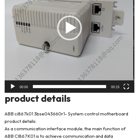
00:00
00:15
prod
uct details
ABB ci867k01 3bse043660r1- System control motherboard
product details:
As a communication interface module, the main function of
ABB CI867K01 is to achieve communication and data