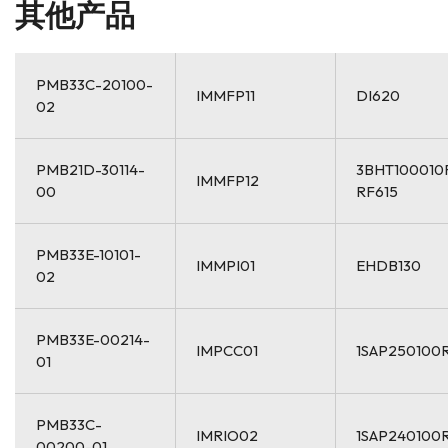
其他产品
PMB33C-20100-
IMMFP11
DI620
02
PMB21D-30114-
3BHT100010
IMMFP12
00
RF615
PMB33E-10101-
IMMPI01
EHDB130
02
PMB33E-00214-
IMPCC01
1SAP250100
01
PMB33C-
IMRIO02
1SAP240100
00200-01